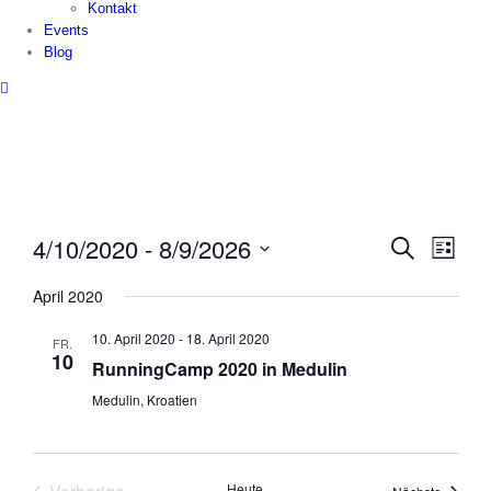
Kontakt
Events
Blog
Veranstalt
4/10/2020
 - 
8/9/2026
Verans
Suche
Liste
Suche
Ansich
Datum
und
Naviga
April 2020
wählen.
Ansichten,
Navigation
10. April 2020
-
18. April 2020
FR.
10
RunningCamp 2020 in Medulin
Medulin, Kroatien
Heute
Veranst